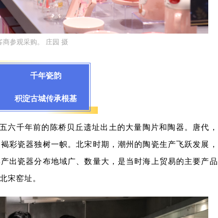
商参观采购。 庄园 摄
千年瓷韵
积淀古城传承根基
五六千年前的陈桥贝丘遗址出土的大量陶片和陶器。唐代，
点褐彩瓷器独树一帜。北宋时期，潮州的陶瓷生产飞跃发展，
其产出瓷器分布地域广、数量大，是当时海上贸易的主要产品
北宋窑址。