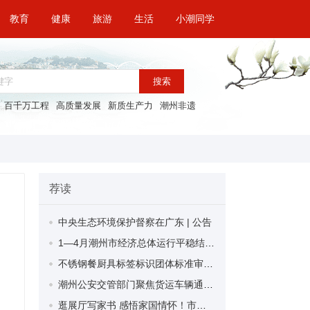
教育
健康
旅游
生活
小潮同学
搜索
百千万工程
高质量发展
新质生产力
潮州非遗
荐读
中央生态环境保护督察在广东 | 公告
1—4月潮州市经济总体运行平稳结构向优 规上工业增加值比增5.0%
不锈钢餐厨具标签标识团体标准审定会在潮州召开 助力食品接触制品质量提升
潮州公安交管部门聚焦货运车辆通行乱象 严查货车超限超载
逛展厅写家书 感悟家国情怀！市博物馆打造特色打卡点