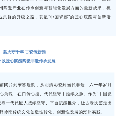
潮州陶瓷产业在传承创新与智能化发展方面的最新成果，梳
业集群的升级之路，彰显“中国瓷都”的匠心底蕴与创新活
薪火守千年 古瓷传新韵
州以匠心赋能陶瓷非遗传承发展
前陶片到宋窑遗韵，从明清彩瓷到当代非遗，六千年岁月
心为魂，在口传心授、代代坚守中延续文脉。作为“中国瓷
依靠一代代匠人接续坚守、平台赋能推介，让古老技艺走出
释岭南传统文化创造性转化、创新性发展的潮州实践。