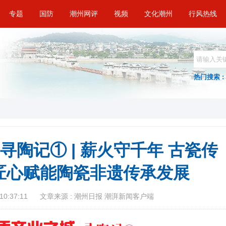
专题
国防
潮州网评
视频
文化潮州
行风热线
热门搜索 :
寻陶记① | 薪火守千年 古瓷传
匠心赋能陶瓷非遗传承发展
10:37:11
文章来源 : 潮州日报 潮湃新闻客户端