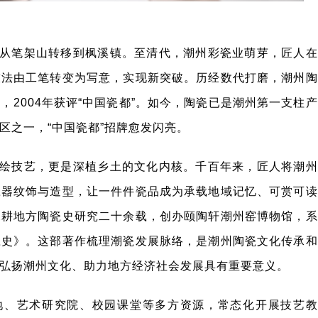
从笔架山转移到枫溪镇。至清代，潮州彩瓷业萌芽，匠人在
技法由工笔转变为写意，实现新突破。历经数代打磨，潮州陶
2004年获评“中国瓷都”。如今，陶瓷已是潮州第一支柱产
区之一，“中国瓷都”招牌愈发闪亮。
绘技艺，更是深植乡土的文化内核。千百年来，匠人将潮州
瓷器纹饰与造型，让一件件瓷品成为承载地域记忆、可赏可读
深耕地方陶瓷史研究二十余载，创办颐陶轩潮州窑博物馆，系
瓷史》。这部著作梳理潮瓷发展脉络，是潮州陶瓷文化传承和
弘扬潮州文化、助力地方经济社会发展具有重要意义。
地、艺术研究院、校园课堂等多方资源，常态化开展技艺教