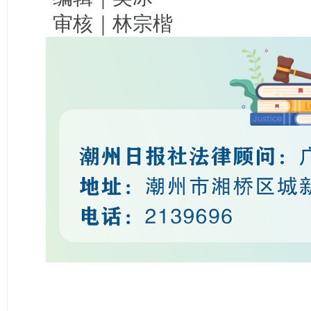
审核｜林宗楷