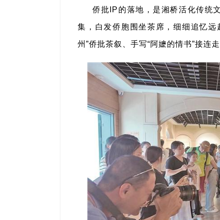
侨批IP的落地，是湘桥活化传统
集，白发侨胞围坐茶席，细细追忆远赴
州”侨批茶叙、手写“阿嬷的情书”接连