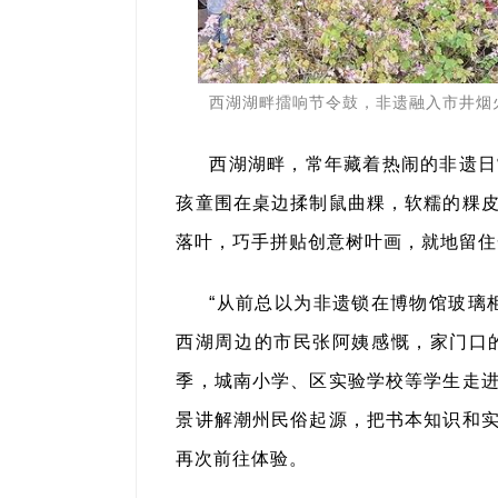
西湖湖畔擂响节令鼓，非遗融入市井烟
西湖湖畔，常年藏着热闹的非遗日
孩童围在桌边揉制鼠曲粿，软糯的粿
落叶，巧手拼贴创意树叶画，就地留住
“从前总以为非遗锁在博物馆玻璃
西湖周边的市民张阿姨感慨，家门口
季，城南小学、区实验学校等学生走
景讲解潮州民俗起源，把书本知识和
再次前往体验。