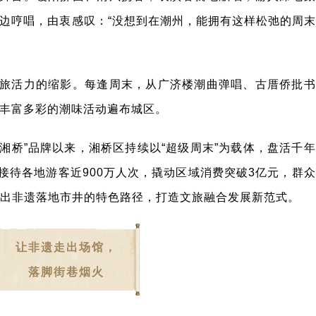
边哼唱，由衷感叹：“没想到在潮州，能拥有这样松弛的周末
旅活力的缩影。每逢周末，从广济楼潮曲弹唱、古厝侨批书
丰富多彩的潮味活动遍布城区。
末到湘桥”品牌以来，湘桥区持续以“超级周末”为载体，盘活千年
接待各地游客近900万人次，撬动区域消费突破3亿元，群众
走出非遗落地市井的特色路径，打造文旅融合发展新范式。
让非遗走出场馆，
落脚街巷烟火