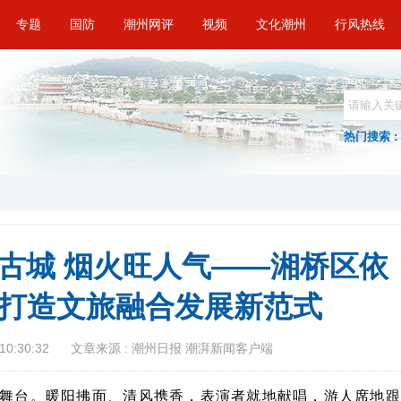
专题
国防
潮州网评
视频
文化潮州
行风热线
热门搜索 :
润古城 烟火旺人气——湘桥区依
”打造文旅融合发展新范式
10:30:32
文章来源 : 潮州日报 潮湃新闻客户端
舞台。暖阳拂面、清风携香，表演者就地献唱，游人席地跟