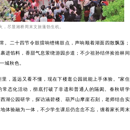
火，尽显湘桥周末文旅蓬勃生机。
常。二十四节令鼓擂响铿锵鼓点，声响顺着湖面四散飘荡；
皮裹进馅料，香甜气息萦绕游园步道；不少祖孙结伴捡拾林间
一城秋色。
柜里，遥远又看不懂，现在下楼逛公园就能上手体验。”家住
的常态化活动，彻底打破了非遗和普通人的隔阂。春秋研学
进西湖公园研学，探访涵碧楼、葫芦山摩崖石刻，老师结合实
实地体验融为一体，不少学生课后仍念念不忘，缠着家长周末