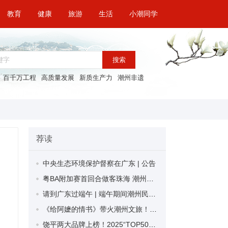
教育
健康
旅游
生活
小潮同学
搜索
百千万工程
高质量发展
新质生产力
潮州非遗
荐读
中央生态环境保护督察在广东 | 公告
粤BA附加赛首回合做客珠海 潮州队加时赛1分险胜
请到广东过端午 | 端午期间潮州民俗活动精彩纷呈 多地将轮番上演龙舟竞渡
《给阿嬷的情书》带火潮州文旅！潮州推出观影住宿双向惠民福利
饶平两大品牌上榜！2025“TOP50我最喜爱的广东商标品牌”出炉