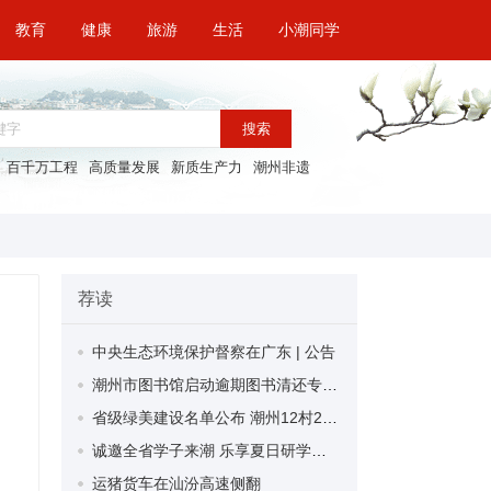
教育
健康
旅游
生活
小潮同学
搜索
百千万工程
高质量发展
新质生产力
潮州非遗
荐读
中央生态环境保护督察在广东 | 公告
潮州市图书馆启动逾期图书清还专项活动 即日起至7月31日还书可免积分处罚
省级绿美建设名单公布 潮州12村2公园入选
诚邀全省学子来潮 乐享夏日研学！潮州两条精品游学线路获省级推介
运猪货车在汕汾高速侧翻