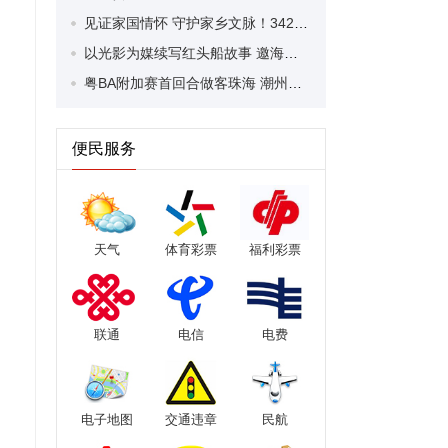
见证家国情怀 守护家乡文脉！342件珍贵侨批入藏潮安
以光影为媒续写红头船故事 邀海外潮人共赴归乡之约 微短剧《潮州奇谭》 亮相香港潮州节
粤BA附加赛首回合做客珠海 潮州队加时赛1分险胜
便民服务
天气
体育彩票
福利彩票
联通
电信
电费
电子地图
交通违章
民航