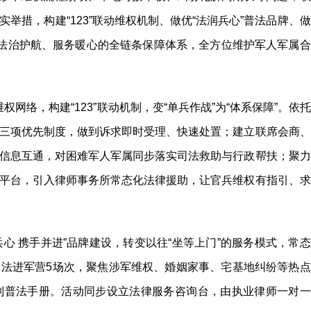
举措，构建“123”联动维权机制、做优“法润兵心”普法品牌、做
、法治护航、服务暖心的全链条保障体系，全方位维护军人军属合
权网络，构建“123”联动机制，变“单兵作战”为“体系保障”。依托
三项优先制度，做到诉求即时受理、快速处置；建立联席会商、
信息互通，对困难军人军属同步落实司法救助与行政帮扶；聚力
平台，引入律师事务所常态化法律援助，让官兵维权有指引、求
心 携手并进”品牌建设，转变以往“坐等上门”的服务模式，常态
法进军营5场次，聚焦涉军维权、婚姻家事、宅基地纠纷等热点
制普法手册。活动同步设立法律服务咨询台，由执业律师一对一