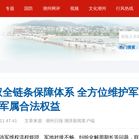
专题
国防
潮州网评
视频
文化潮州
行风热线
热门搜索 :
全链条保障体系 全方位维护军
军属合法权益
11:47:41
文章来源 : 潮州日报 潮湃新闻客户端
涉军维权流程烦琐、军地对接不畅、纠纷化解周期长等问题，联