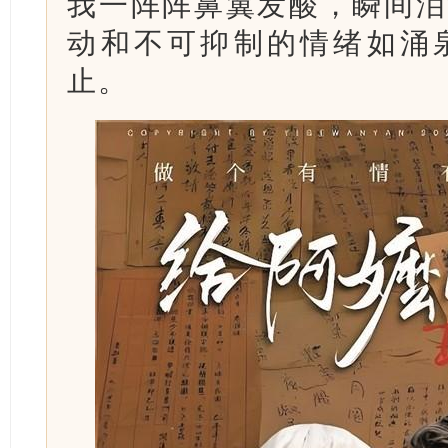
我一阵阵鼻翼发酸，瞬间泪
动和不可抑制的情绪如涌
止。