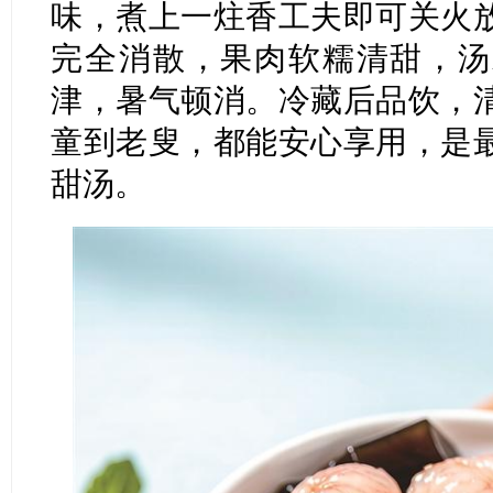
味，煮上一炷香工夫即可关火
完全消散，果肉软糯清甜，汤
津，暑气顿消。冷藏后品饮，
童到老叟，都能安心享用，是
甜汤。