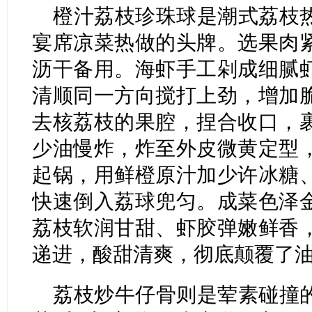
橙汁荔枝珍珠球是潮式荔枝
宴席凉菜热做的头牌。选果肉
沥干备用。海虾手工剁成细腻
清顺同一方向搅打上劲，增加
去核荔枝的果腔，捏合收口，
少油慢炸，炸至外皮微黄定型
起锅，用鲜橙原汁加少许冰糖
快速倒入荔球兜匀。成菜色泽
荔枝软润甘甜、虾胶弹嫩鲜香
递进，酸甜清爽，彻底颠覆了
荔枝炒牛仔骨则是荤素碰撞