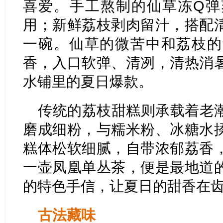
喜爱。手工熬制的仙草冻Q弹
用；新鲜荔枝剥肉留汁，搭配
一碗。仙草的微苦中和荔枝的
香，入口软弹、清冽，清热消
水铺里的夏日爆款。
传统的荔枝甜糕则承载着老
磨成细粉，与糯米粉、冰糖水
糕体松软细腻，自带浓郁荔香
一壶凤凰单丛茶，便是最地道
的特色手信，让夏日的甜香在
古法藏味