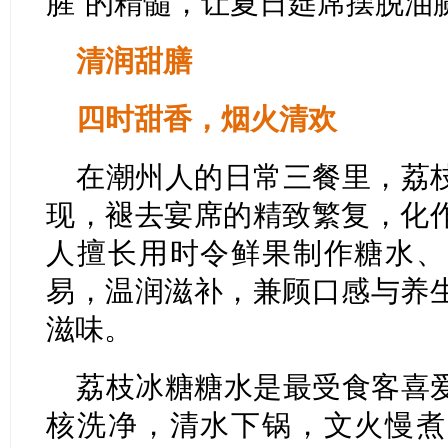
腥”的精髓，让夏日筵席摆脱油
清润甜膳
四时甜香，烟火清欢
在潮州人的日常三餐里，荔
现，褪去宴席的精致繁复，化
人擅长用时令鲜果制作糖水、
易，温润滋补，兼顾口感与养
滋味。
荔枝冰糖糖水是最受食客喜
核洗净，清水下锅，文火慢煮