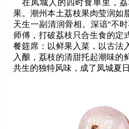
在凤城人的四时食单里，荔
果。潮州本土荔枝果肉莹润如
天生一副清润骨相。深谙“不时
师傅，打破荔枝只合生食的定
餐筵席：以鲜果入菜，以古法
入酿，荔枝的清甜托起潮味的
共生的独特风味，成了凤城夏