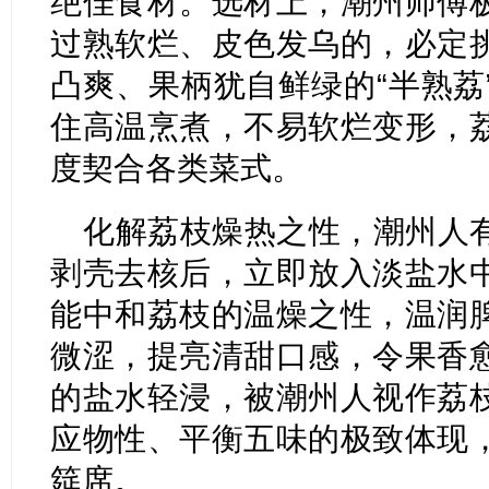
绝佳食材。选材上，潮州师傅
过熟软烂、皮色发乌的，必定
凸爽、果柄犹自鲜绿的“半熟荔
住高温烹煮，不易软烂变形，
度契合各类菜式。
化解荔枝燥热之性，潮州人
剥壳去核后，立即放入淡盐水
能中和荔枝的温燥之性，温润
微涩，提亮清甜口感，令果香
的盐水轻浸，被潮州人视作荔
应物性、平衡五味的极致体现
筵席。