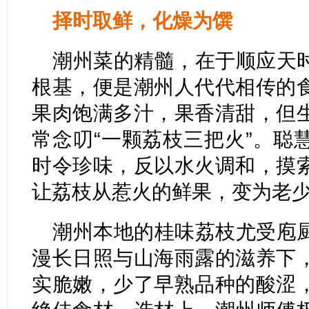
择时取鲜，化燥为馔
潮州菜的精髓，在于顺应天
根基，便是潮州人代代相传的
果肉饱满多汁，果香清甜，但
常念叨“一颗荔枝三把火”。聪
时令珍味，反以水火调和，摸
让荔枝从惹火的鲜果，变为老
潮州本地的桂味荔枝尤受庖
漫长日照与山海雨露的滋养下
实脆嫩，少了早熟品种的酸涩