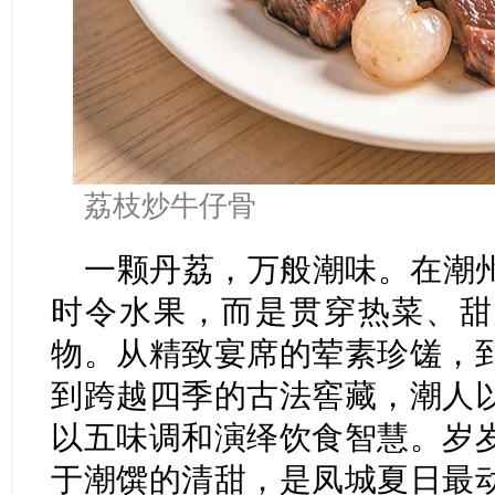
荔枝炒牛仔骨
一颗丹荔，万般潮味。在潮
时令水果，而是贯穿热菜、甜
物。从精致宴席的荤素珍馐，
到跨越四季的古法窖藏，潮人
以五味调和演绎饮食智慧。岁
于潮馔的清甜，是凤城夏日最