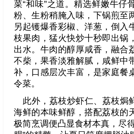
菜“和味”之道。精选鲜嫩牛仔
粉、生粉稍腌入味，下锅煎至
另起镬爆香彩椒、洋葱，倒入
枝果肉，猛火快炒十秒即出锅
出水。牛肉的醇厚咸香，融合
不柴，果香淡雅解腻，咸鲜中
补，口感层次丰富，是家庭餐
令菜。
此外，荔枝炒虾仁、荔枝焗
海鲜的本味鲜醇，搭配荔枝的
极简烹调便凸显食材本真，尽得