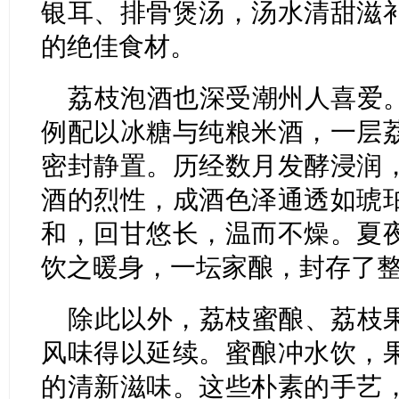
银耳、排骨煲汤，汤水清甜滋
的绝佳食材。
荔枝泡酒也深受潮州人喜爱
例配以冰糖与纯粮米酒，一层
密封静置。历经数月发酵浸润
酒的烈性，成酒色泽通透如琥
和，回甘悠长，温而不燥。夏
饮之暖身，一坛家酿，封存了
除此以外，荔枝蜜酿、荔枝
风味得以延续。蜜酿冲水饮，
的清新滋味。这些朴素的手艺