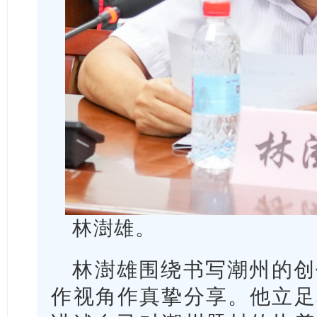
林澍雄。
林澍雄围绕书写潮州的创
作视角作真挚分享。他立足