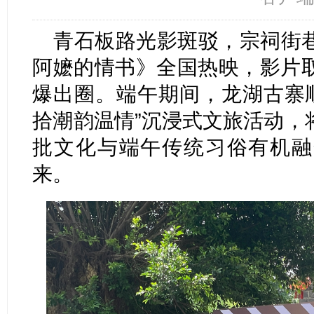
青石板路光影斑驳，宗祠街
阿嬷的情书》全国热映，影片
爆出圈。端午期间，龙湖古寨顺
拾潮韵温情”沉浸式文旅活动，
批文化与端午传统习俗有机融
来。