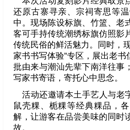
本次活动复刻影片经典取景
还原古寨寻亲、宗祠寄思等温
中。现场陈设标旗、竹篮、老
客可手持传统潮绣标旗仿照影
传统民俗的鲜活魅力。同时，现
家书书写体验”专区，展出老书
批由来与潮汕先辈下南洋往事
写家书寄语，寄托心中思念。
活动还邀请本土手艺人与老
鼠壳粿、栀粿等经典粿品，各
解，让游客在品尝美味的同时
故。