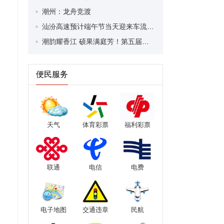
潮州：龙舟竞渡
汕汾高速预计端午节当天迎来车流高峰
潮韵耀香江 硕果满庭芳！第五届香港潮州节圆满收官 潮港双向合作再谱新篇
便民服务
天气
体育彩票
福利彩票
联通
电信
电费
电子地图
交通违章
民航