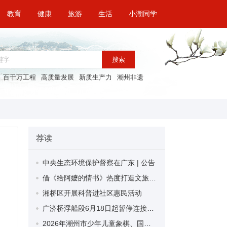
教育
健康
旅游
生活
小潮同学
搜索
百千万工程
高质量发展
新质生产力
潮州非遗
荐读
中央生态环境保护督察在广东 | 公告
借《给阿嬷的情书》热度打造文旅热点 龙湖古寨端午活动备受追捧
湘桥区开展科普进社区惠民活动
广济桥浮船段6月18日起暂停连接，东、西桥段正常开放
2026年潮州市少年儿童象棋、国际象棋锦标赛落幕