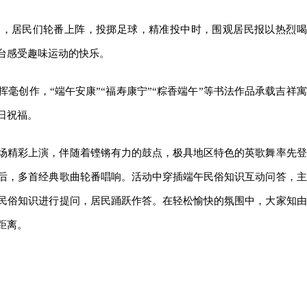
迎，居民们轮番上阵，投掷足球，精准投中时，围观居民报以热烈喝
台感受趣味运动的快乐。
毫创作，“端午安康”“福寿康宁”“粽香端午”等书法作品承载吉祥寓
日祝福。
场精彩上演，伴随着铿锵有力的鼓点，极具地区特色的英歌舞率先登
后，多首经典歌曲轮番唱响。活动中穿插端午民俗知识互动问答，主
民俗知识进行提问，居民踊跃作答。在轻松愉快的氛围中，大家知由
距离。