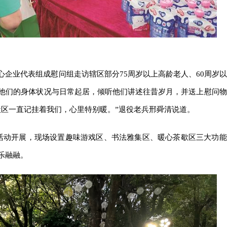
心企业代表组成慰问组走访辖区部分75周岁以上高龄老人、60周岁以
他们的身体状况与日常起居，倾听他们讲述往昔岁月，并送上慰问物
社区一直记挂着我们，心里特别暖。”退役老兵邢舜清说道。
活动开展，现场设置趣味游戏区、书法雅集区、暖心茶歇区三大功能
乐融融。