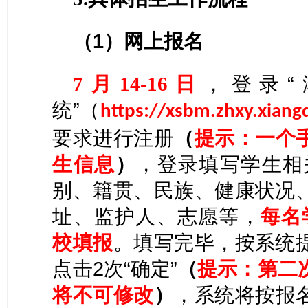
（
1）网上报名
登录
7月14-16日
，
统”
（
https://xsbm.zhxy.xiang
要求进行注册
（
提示
：
一个
，登录填写学生相
生信息
）
别、籍贯、民族、健康状况
址、监护人、志愿等，
每名
校填报
。填写完毕，按系统
点击
2次“确定”
第二
（
提示
：
将不可修改
，系统将按报
）