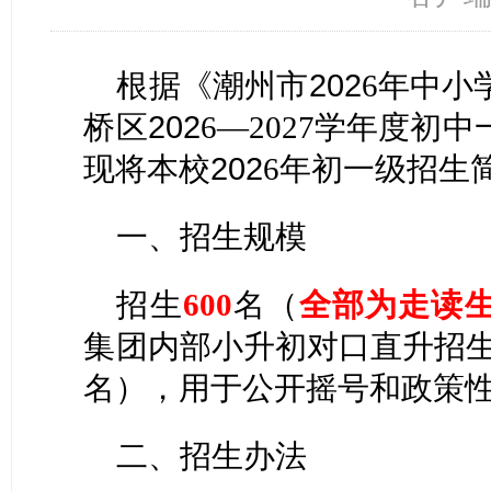
根据《潮州市
202
年中小
6
桥区
202
学年度初中
6—2027
现将本校
202
6年初一级招生
一、招生规模
招生
600
名（
全部为走读
集团内部小升初对口直升招
名）
用于公开摇号和政策
，
二、招生办法