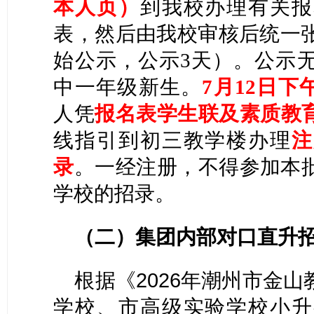
本人页）
到我校办理有关报
表，然后由我校审核后统一张
始公示，公示3天）。公示
下
中一年级新生。
7月1
2
日
人凭
报名表
学生联及
素质教
线指引到初三教学楼办理
注
录
。一经注册，不得参加本
学校的招录。
（二）集团内部对口直升
根据《
2026年潮州市金
学校、市高级实验学校小升