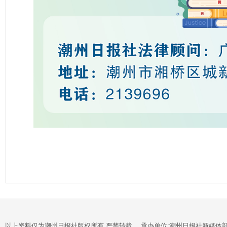
以上资料仅为潮州日报社版权所有,严禁转载。 承办单位:潮州日报社新媒体