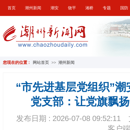
首页
潮州新闻
潮安
饶平
湘桥
专题
国防
您现在的位置 :
网站首页
>>
潮州新闻
“市先进基层党组织”
党支部：让党旗飘扬
发布日期 : 2026-07-08 09:52:11
客户