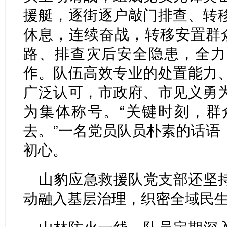
援艇，逐街逐户敲门排查、转
休息，连续奋战，转移安置群众
路、排查灾后安全隐患，全力
作。队伍高效专业的处置能力
广泛认可，市政府、市见义勇
为集体称号。“关键时刻，群
去。”一名党员队员朴素的话语
初心。
山豹应急救援队党支部还坚
动融入基层治理，织密全域民