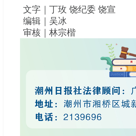
文字｜
丁玫 饶纪委 饶宣
编辑｜吴冰
审核｜林宗楷