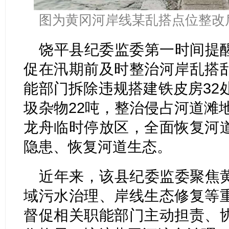
图为黄冈河岸线某乱搭点位整改
饶平县纪委监委第一时间提
促在汛期前及时整治河岸乱搭
能部门拆除违规搭建铁皮房32
圾杂物22吨，整治侵占河道滩地
龙舟临时停放区，全面恢复河
隐患、恢复河道生态。
近年来，该县纪委监委聚焦
域污水治理、岸线生态修复等
督促相关职能部门主动担责、