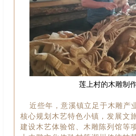
莲上村的木雕制
近些年，意溪镇立足于木雕产
核心规划木艺特色小镇，发展文
建设木艺体验馆、木雕陈列馆等