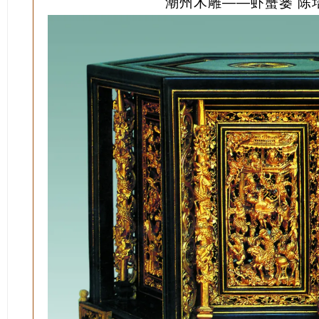
潮州木雕——虾蟹篓 陈