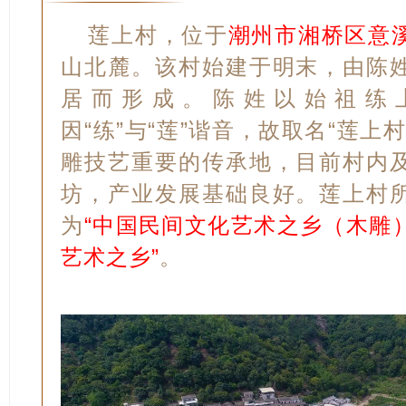
莲上村，位于
潮州市湘桥区意
山北麓。该村始建于明末，由陈
居而形成。陈姓以始祖练
因“练”与“莲”谐音，故取名“莲上
雕技艺重要的传承地，目前村内
坊，产业发展基础良好。莲上村
为
“中国民间文化艺术之乡（木雕）
艺术之乡”
。