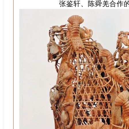
张鉴轩、陈舜羌合作