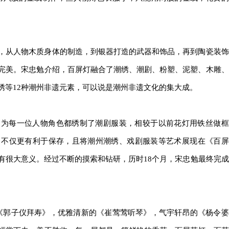
从人物木质身体的制造，到银器打造的武器和饰品，再到陶瓷装饰
完美。宋忠勉介绍，百屏灯融合了潮绣、潮剧、粉塑、泥塑、木雕、
绣等12种潮州非遗元素，可以说是潮州非遗文化的集大成。
每一位人物角色都绣制了潮剧服装，相较于以前花灯用铁丝做框
》不仅更有利于保存，且将潮州潮绣、戏剧服装等艺术展现在《百屏
有很大意义。经过不断的摸索和钻研，历时18个月，宋忠勉最终完成
郭子仪拜寿》，优雅清新的《崔莺莺听琴》，气宇轩昂的《杨令婆