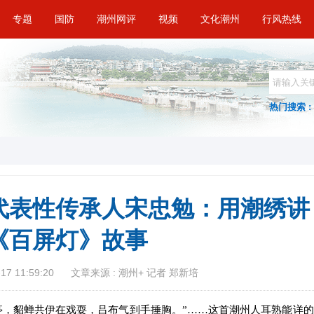
专题
国防
潮州网评
视频
文化潮州
行风热线
热门搜索 :
代表性传承人宋忠勉：用潮绣讲
《百屏灯》故事
7 11:59:20
文章来源 : 潮州+ 记者 郑新培
，貂蝉共伊在戏耍，吕布气到手捶胸。”……这首潮州人耳熟能详的