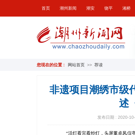
首页
潮州新闻
潮安
饶平
湘桥
您现在的位置 :
网站首页
>>
荐读
非遗项目潮绣市级
述
发布日期 : 2020-10-1
“活灯看完看纱灯，头屏董卓凤仪亭