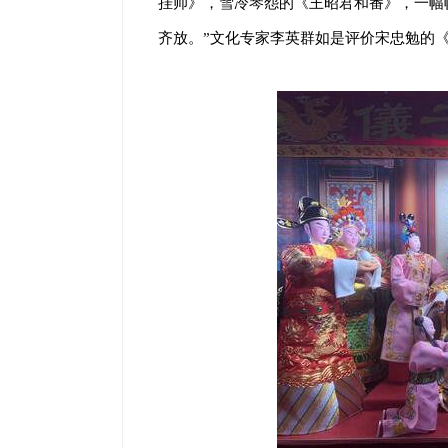
挂帅》，雪冷琴怨的《王昭君和番》，一幅
齐放。”文化专家李英群如是评价宋忠勉的