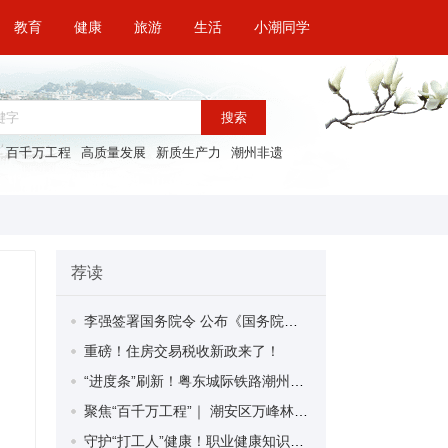
教育
健康
旅游
生活
小潮同学
搜索
百千万工程
高质量发展
新质生产力
潮州非遗
荐读
李强签署国务院令 公布《国务院关于修改〈全国年节及纪念日放假办法〉的决定》
重磅！住房交易税收新政来了！
“进度条”刷新！粤东城际铁路潮州段首榀箱梁成功架设
聚焦“百千万工程”｜ 潮安区万峰林场望京坪村：党群合力齐上阵 绘就乡村新图景
守护“打工人”健康！职业健康知识宣传走进潮安区凤塘镇盛户村