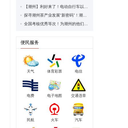
【潮州】利好来了！电动自行车以旧换新补贴条件大幅放宽！
探寻潮州茶产业发展“新密码”！潮州文化大学堂“品‘潮’寻踪”第七期活动举行
全国考核优秀等次！为潮州的他们，点赞！
便民服务
天气
体育彩票
电信
电费
电子地图
交通违章
民航
火车
汽车