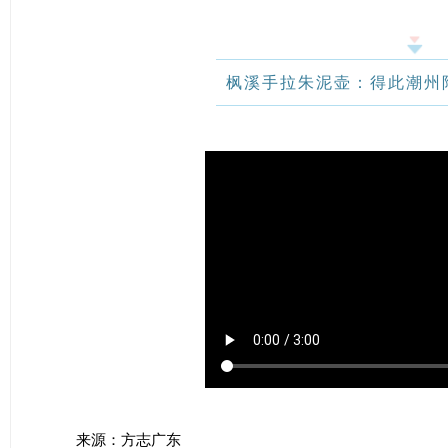
枫溪手拉朱泥壶：得此潮州
来源：方志广东