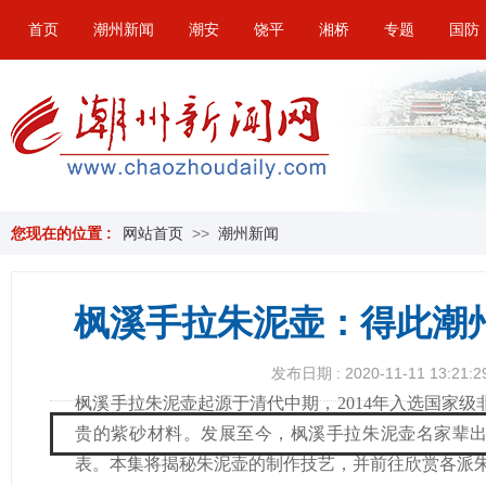
首页
潮州新闻
潮安
饶平
湘桥
专题
国防
您现在的位置 :
网站首页
>>
潮州新闻
枫溪手拉朱泥壶：得此潮
发布日期 : 2020-11-11 13:21:2
枫溪手拉朱泥壶起源于清代中期，2014年入选国家
贵的紫砂材料。发展至今，枫溪手拉朱泥壶名家辈出，
表。本集将揭秘朱泥壶的制作技艺，并前往欣赏各派