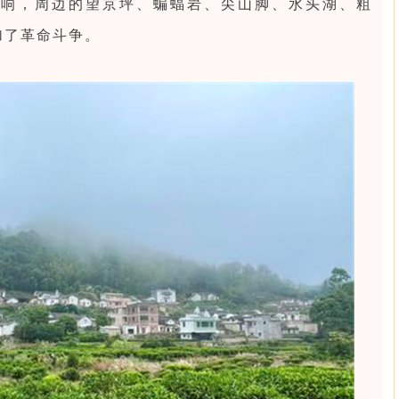
影响，周边的望京坪、蝙蝠岩、尖山脚、水头湖、粗
加了革命斗争。