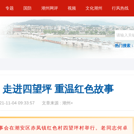
专题
国防
潮州网评
视频
文化潮州
行风热线
热门搜索 :
走进四望坪 重温红色故事
-11-04 09:33:57
文章来源 : 潮州+
会在潮安区赤凤镇红色村四望坪村举行。老同志何卓