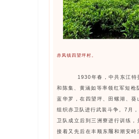
赤凤镇四望坪村。
1930年春，中共东江特
和陈集、黄涵如等率领红军短枪
蓝华罗，在四望坪、田螺湖、葵
组织赤卫队进行武装斗争。7月
卫队成立后到三洲寮进行训练，
接着又先后在丰顺东𨻧和潮安