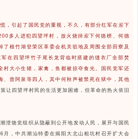
惊慌，引起了国民党的重视，不久，有部分红军在岽下
200多人进犯四望坪村，放火烧掉岽下何德榜、何德
掉了根竹湖登荣区革委会机关驻地及周围全部田寮及
把红军在四望坪竹子尾长龙背临时搭建的缝衣厂全部焚
全村大小生猪，家禽，鱼都被掠夺食光。国民党军还
海、曾阿泉等四人，其中何秋声被禁死在狱中，其他
”政策让四望坪村民的生活更加困难，但革命的热火依旧
澄饶党组织从隐蔽到公开地发动人民，展开与国民
年6月，中共潮汕特委在揭阳大北山粗坑村召开扩大会