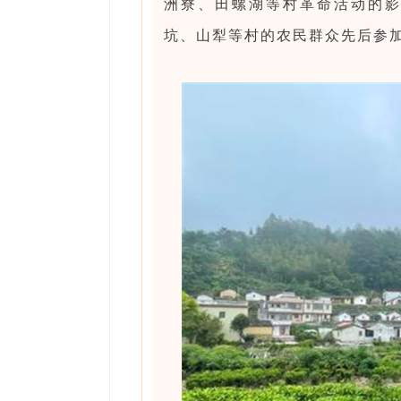
洲寮、田螺湖等村革命活动的
坑、山犁等村的农民群众先后参