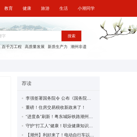
教育
健康
旅游
生活
小潮同学
搜索
百千万工程
高质量发展
新质生产力
潮州非遗
荐读
李强签署国务院令 公布《国务院关于修改〈全国年节及纪念日放假办法〉的决定》
重磅！住房交易税收新政来了！
“进度条”刷新！粤东城际铁路潮州段首榀箱梁成功架设
守护“打工人”健康！职业健康知识宣传走进潮安区凤塘镇盛户村
【潮州】利好来了！电动自行车以旧换新补贴条件大幅放宽！