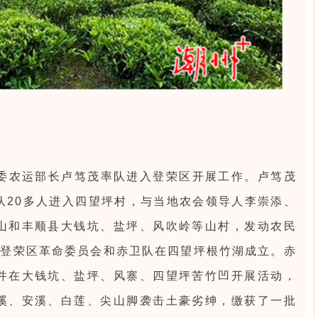
委农运部长卢笃茂率队进入登荣区开展工作。卢笃茂
队20多人进入四望坪村，与当地农会领导人李崇添、
山和丰顺县大钱坑、盐坪、风吹岭等山村，发动农民
，登荣区革命委员会和赤卫队在四望坪根竹湖成立。赤
并在大钱坑、盐坪、风寨、四望坪苦竹凹开展活动，
峙溪、安溪、白莲、尖山脚袭击土豪劣绅，缴获了一批