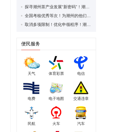
探寻潮州茶产业发展“新密码”！潮州文化大学堂“品‘潮’寻踪”第七期活动举行
全国考核优秀等次！为潮州的他们，点赞！
取消多项限制！优化申领程序！潮州市家装补贴又升级啦！
便民服务
天气
体育彩票
电信
电费
电子地图
交通违章
民航
火车
汽车