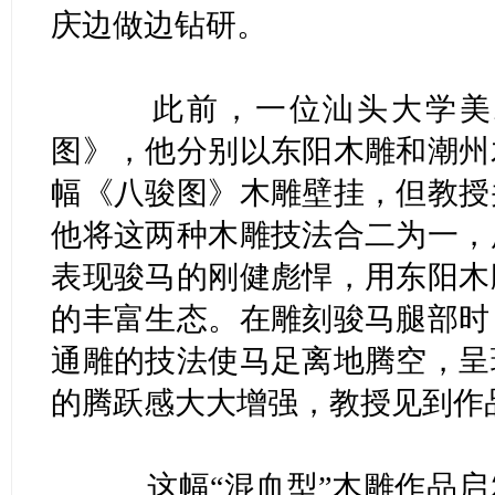
庆边做边钻研。
此前，一位汕头大学美术
图》，他分别以东阳木雕和潮州
幅《八骏图》木雕壁挂，但教授
他将这两种木雕技法合二为一，
表现骏马的刚健彪悍，用东阳木
的丰富生态。在雕刻骏马腿部时
通雕的技法使马足离地腾空，呈
的腾跃感大大增强，教授见到作
这幅“混血型”木雕作品启