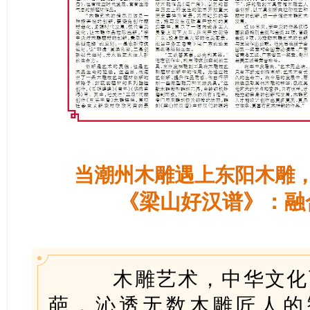
当潮州木雕遇上东阳木雕
《梁山好汉谱》：融
木雕艺术，中华文化百
葩，沁透无数木雕匠人的