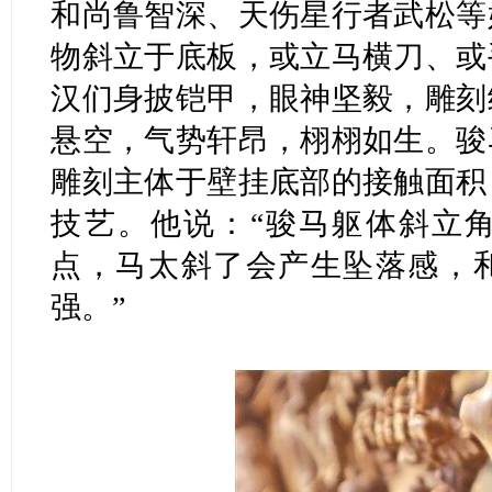
和尚鲁智深、天伤星行者武松等
物斜立于底板，或立马横刀、或
汉们身披铠甲，眼神坚毅，雕刻
悬空，气势轩昂，栩栩如生。骏
雕刻主体于壁挂底部的接触面积
技艺。他说：“骏马躯体斜立
点，马太斜了会产生坠落感，
强。”