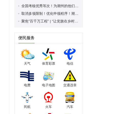
全国考核优秀等次！为潮州的他们，点赞！
取消多项限制！优化申领程序！潮州市家装补贴又升级啦！
聚焦“百千万工程” | “让党旗在乡村振兴中高高飘扬”乡村服务活动走进潮安区凤塘镇
便民服务
天气
体育彩票
电信
电费
电子地图
交通违章
民航
火车
汽车