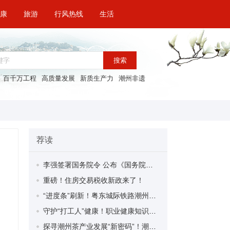
康
旅游
行风热线
生活
搜索
百千万工程
高质量发展
新质生产力
潮州非遗
荐读
李强签署国务院令 公布《国务院关于修改〈全国年节及纪念日放假办法〉的决定》
重磅！住房交易税收新政来了！
“进度条”刷新！粤东城际铁路潮州段首榀箱梁成功架设
守护“打工人”健康！职业健康知识宣传走进潮安区凤塘镇盛户村
探寻潮州茶产业发展“新密码”！潮州文化大学堂“品‘潮’寻踪”第七期活动举行