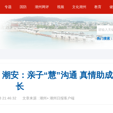
专题
国防
潮州网评
视频
文化潮州
教育
健
热门搜索 :
潮安：亲子“慧”沟通 真情助成
长
 21:46:32
文章来源 : 潮州+ 潮州日报客户端