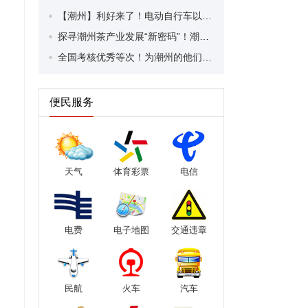
【潮州】利好来了！电动自行车以旧换新补贴条件大幅放宽！
探寻潮州茶产业发展“新密码”！潮州文化大学堂“品‘潮’寻踪”第七期活动举行
全国考核优秀等次！为潮州的他们，点赞！
便民服务
天气
体育彩票
电信
电费
电子地图
交通违章
民航
火车
汽车