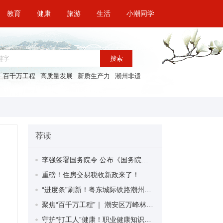
教育
健康
旅游
生活
小潮同学
搜索
百千万工程
高质量发展
新质生产力
潮州非遗
荐读
李强签署国务院令 公布《国务院关于修改〈全国年节及纪念日放假办法〉的决定》
重磅！住房交易税收新政来了！
“进度条”刷新！粤东城际铁路潮州段首榀箱梁成功架设
聚焦“百千万工程”｜ 潮安区万峰林场望京坪村：党群合力齐上阵 绘就乡村新图景
守护“打工人”健康！职业健康知识宣传走进潮安区凤塘镇盛户村