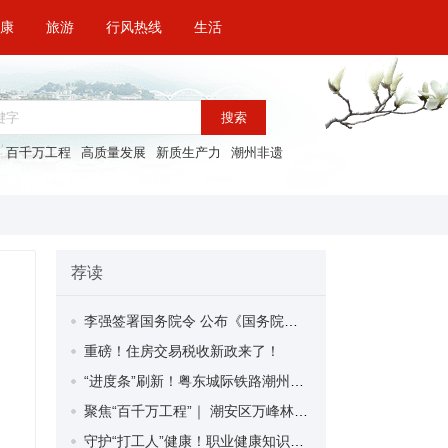
康
旅游
行风热线
生活
搜索
百千万工程
高质量发展
新质生产力
潮州非遗
荐读
李强签署国务院令 公布《国务院关于修改〈全国年节及纪念日放假办法〉的决定》
重磅！住房交易税收新政来了！
“进度条”刷新！粤东城际铁路潮州段首榀箱梁成功架设
聚焦“百千万工程”｜ 潮安区万峰林场望京坪村：党群合力齐上阵 绘就乡村新图景
守护“打工人”健康！职业健康知识宣传走进潮安区凤塘镇盛户村