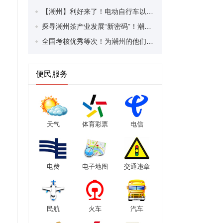
【潮州】利好来了！电动自行车以旧换新补贴条件大幅放宽！
探寻潮州茶产业发展“新密码”！潮州文化大学堂“品‘潮’寻踪”第七期活动举行
全国考核优秀等次！为潮州的他们，点赞！
便民服务
天气
体育彩票
电信
电费
电子地图
交通违章
民航
火车
汽车