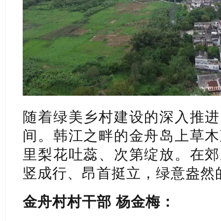
随着绿美乡村建设的深入推进
间。韩江之畔的金舟岛上草木
里梨花吐蕊、次第绽放。在郊
竖成行、昂首挺立，绿意盎然
金舟村村干部 杨金梅：