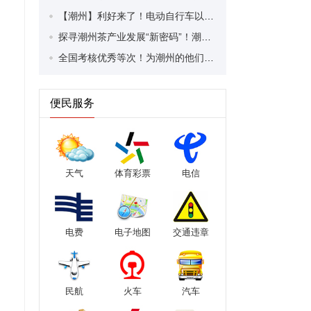
【潮州】利好来了！电动自行车以旧换新补贴条件大幅放宽！
探寻潮州茶产业发展“新密码”！潮州文化大学堂“品‘潮’寻踪”第七期活动举行
全国考核优秀等次！为潮州的他们，点赞！
便民服务
天气
体育彩票
电信
电费
电子地图
交通违章
民航
火车
汽车