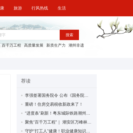
康
旅游
行风热线
生活
搜索
百千万工程
高质量发展
新质生产力
潮州非遗
荐读
李强签署国务院令 公布《国务院关于修改〈全国年节及纪念日放假办法〉的决定》
重磅！住房交易税收新政来了！
“进度条”刷新！粤东城际铁路潮州段首榀箱梁成功架设
聚焦“百千万工程”｜ 潮安区万峰林场望京坪村：党群合力齐上阵 绘就乡村新图景
守护“打工人”健康！职业健康知识宣传走进潮安区凤塘镇盛户村