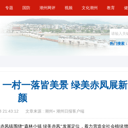
专题
国防
潮州网评
视频
文化潮州
教育
健
热门搜索 :
一村一落皆美景 绿美赤凤展新
颜
 21:43:12
文章来源 : 潮州+ 潮州日报客户端
赤凤镇围绕“森林小镇 绿美赤凤”发展定位，着力营造全社会植绿增