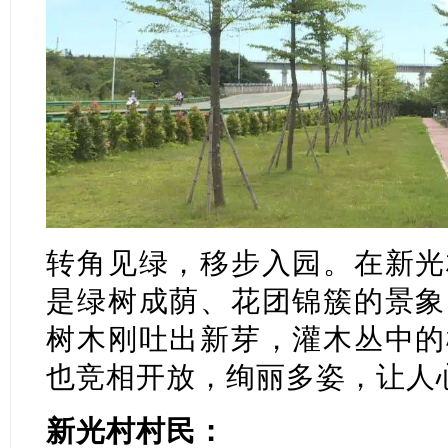
转角见绿，移步入园。在新光
是绿树成荫、花团锦簇的景象
树木刚吐出新芽，灌木丛中的
也竞相开放，绚丽多姿，让人
新光村村民：