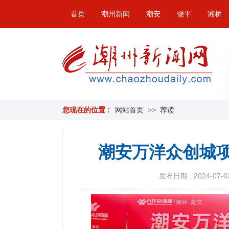
首页
潮州新闻
潮安
饶平
湘桥
您现在的位置 :
网站首页
>>
荐读
潮安万洋众创城项
发布日期 : 2024-07-03