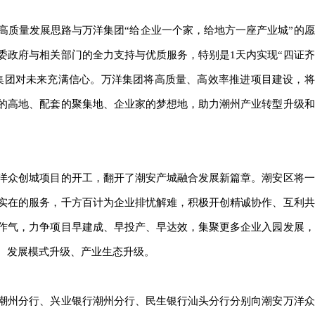
高质量发展思路与万洋集团“给企业一个家，给地方一座产业城”的愿
委政府与相关部门的全力支持与优质服务，特别是1天内实现“四证齐
集团对未来充满信心。万洋集团将高质量、高效率推进项目建设，将
的高地、配套的聚集地、企业家的梦想地，助力潮州产业转型升级和
洋众创城项目的开工，翻开了潮安产城融合发展新篇章。潮安区将一
实在的服务，千方百计为企业排忧解难，积极开创精诚协作、互利共
作气，力争项目早建成、早投产、早达效，集聚更多企业入园发展，
、发展模式升级、产业生态升级。
潮州分行、兴业银行潮州分行、民生银行汕头分行分别向潮安万洋众