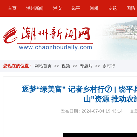
首页
潮州新闻
潮安
饶平
湘桥
专题
国防
您现在的位置 :
网站首页
>>
视频
>>
专题片
>>
乡村行
逐梦“绿美富” 记者乡村行⑦ | 饶
山”资源 推动农
发布日期 : 2024-07-04 19:43:14
文章