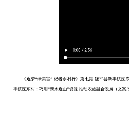
《逐梦“绿美富” 记者乡村行》第七期 饶平县新丰镇溁东
丰镇溁东村：巧用“亲水近山”资源 推动农旅融合发展（文案/出