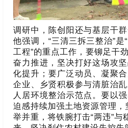
调研中，陈创阳还与基层干群
他强调，“三清三拆三整治”是
工程”的重点工作，要铆足干
奋力推进，坚决打好这场攻坚
化提升；要广泛动员、凝聚合
企业、乡贤积极参与清脏治乱
人居环境整治示范点。要以强
迫感持续加强土地资源管理，坚
举并重，将铁腕打击“两违”与
来，坚决刹住农村建设失控失