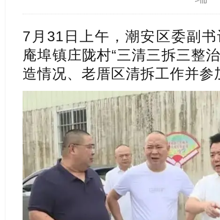
7月31日上午，潮安区委副
庵埠镇庄陇村“三清三拆三整治
造情况、老厝区清拆工作并参