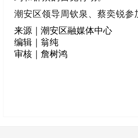
潮安区领导周钦泉、蔡奕锐参
来源｜潮安区融媒体中心
编辑｜翁纯
审核｜詹树鸿