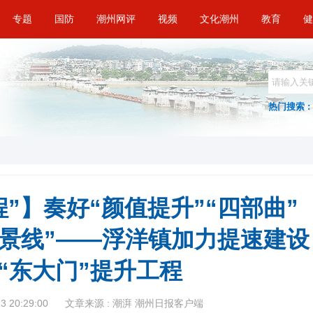
专题
国防
潮州网评
视频
文化潮州
教育
健
热门搜索 :
”】奏好“颜值提升”“四部曲”
风景线”——浮洋镇加力提速建设
“东大门”提升工程
 20:29:00
文章来源 : 潮湃 潮州日报客户端