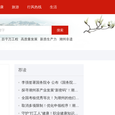
康
旅游
行风热线
生活
搜索
百千万工程
高质量发展
新质生产力
潮州非遗
荐读
李强签署国务院令 公布《国务院关于修改〈全国年节及纪念日放假办法〉的决定》
探寻潮州茶产业发展“新密码”！潮州文化大学堂“品‘潮’寻踪”第七期活动举行
全国考核优秀等次！为潮州的他们，点赞！
取消多项限制！优化申领程序！潮州市家装补贴又升级啦！
守护“打工人”健康！职业健康知识宣传走进潮安区凤塘镇盛户村