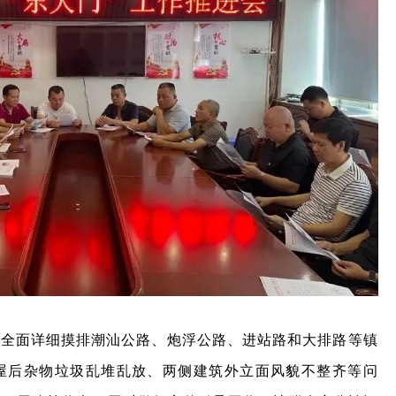
。
全面详细
摸排潮汕公
路、炮浮公路、进站路和大排路等镇
屋后杂物垃圾乱堆乱放、两侧建筑外立面风貌不整齐等问