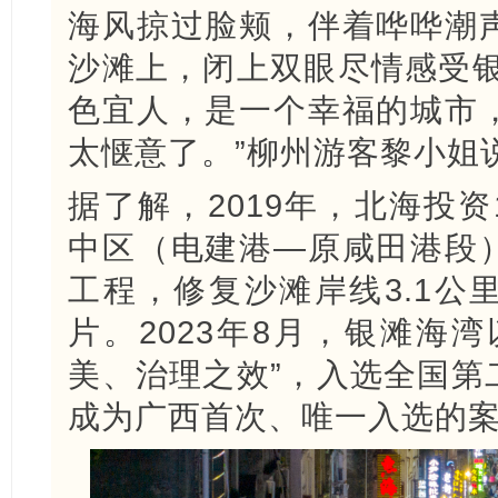
海风掠过脸颊，伴着哗哗潮
沙滩上，闭上双眼尽情感受银
色宜人，是一个幸福的城市
太惬意了。”柳州游客黎小姐
据了解，2019年，北海投资
中区（电建港—原咸田港段
工程，修复沙滩岸线3.1公
片。2023年8月，银滩海
美、治理之效”，入选全国第
成为广西首次、唯一入选的