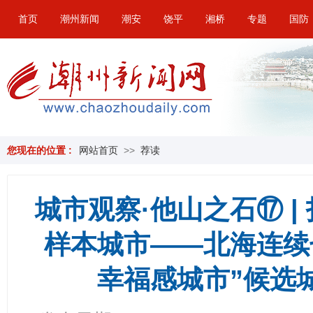
首页
潮州新闻
潮安
饶平
湘桥
专题
国防
您现在的位置 :
网站首页
>>
荐读
城市观察·他山之石⑰ 
样本城市——北海连续
幸福感城市”候选