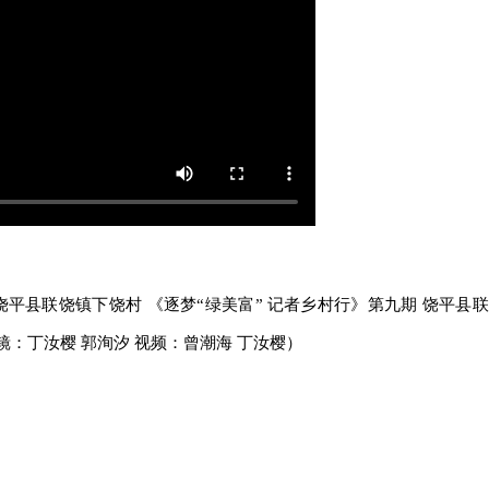
饶平县联饶镇下饶村 《逐梦“绿美富” 记者乡村行》第九期 饶平县联
：丁汝樱 郭洵汐 视频：曾潮海 丁汝樱）