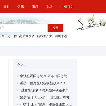
教育
健康
旅游
生活
小潮同学
搜索
百千万工程
高质量发展
新质生产力
潮州非遗
荐读
李强签署国务院令 公布《国务院关于修改〈全国年节及纪念日放假办法〉的决定》
重磅！住房交易税收新政来了！
“进度条”刷新！粤东城际铁路潮州段首榀箱梁成功架设
聚焦“百千万工程”｜ 潮安区万峰林场望京坪村：党群合力齐上阵 绘就乡村新图景
守护“打工人”健康！职业健康知识宣传走进潮安区凤塘镇盛户村