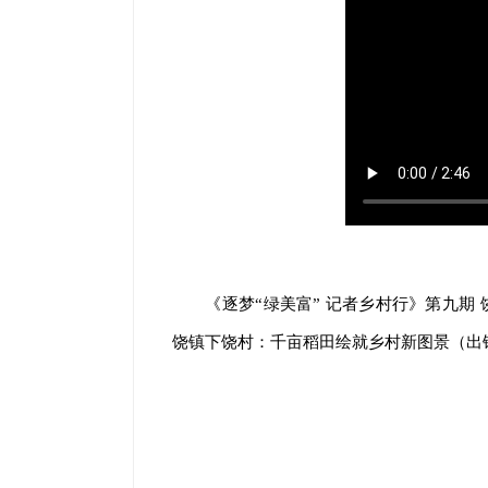
《逐梦“绿美富” 记者乡村行》第九期 
饶镇下饶村：千亩稻田绘就乡村新图景（出镜