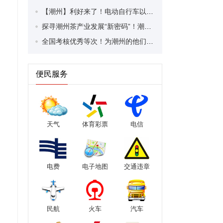
【潮州】利好来了！电动自行车以旧换新补贴条件大幅放宽！
探寻潮州茶产业发展“新密码”！潮州文化大学堂“品‘潮’寻踪”第七期活动举行
全国考核优秀等次！为潮州的他们，点赞！
便民服务
天气
体育彩票
电信
电费
电子地图
交通违章
民航
火车
汽车