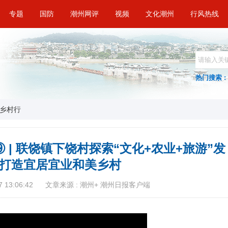
专题
国防
潮州网评
视频
文化潮州
行风热线
热门搜索 :
乡村行
 | 联饶镇下饶村探索“文化+农业+旅游”发
 打造宜居宜业和美乡村
 13:06:42
文章来源 : 潮州+ 潮州日报客户端