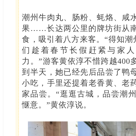
潮州牛肉丸、肠粉、蚝烙、咸
果……长达两公里的牌坊街从
食，吸引着八方来客。“得知潮
们趁着春节长假赶紧与家人
力。”游客黄依淳不惜跨越40
到半天，她已经先后品尝了鸭
小吃，手里还提着老香黄、老
家品尝。“逛逛古城，品尝潮
惬意。”黄依淳说。