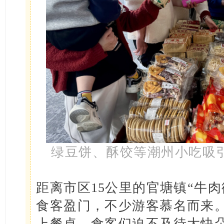
绿豆饼、酥饺等潮州小吃吸
距离市区15公里的官塘镇“牛
食客盈门，不少游客慕名而来
上餐桌，食客们迫不及待大快