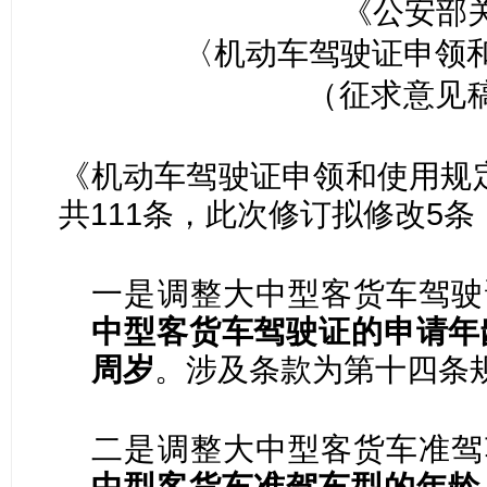
《公安部
〈机动车驾驶证申领
（征求意见
《机动车驾驶证申领和使用规定
共111条，此次修订拟修改5
一是调整大中型客货车驾驶
中型客货车驾驶证的申请
年
周岁
。涉及条款为第十四条
二是调整大中型客货车准驾
中型客货车准驾车型的年龄上