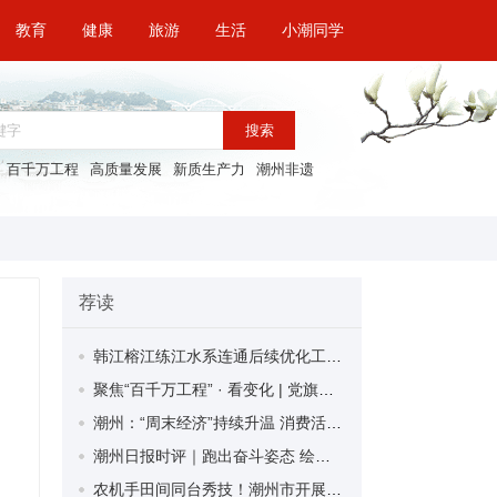
教育
健康
旅游
生活
小潮同学
搜索
百千万工程
高质量发展
新质生产力
潮州非遗
荐读
韩江榕江练江水系连通后续优化工程钻爆隧洞实现贯通
聚焦“百千万工程” · 看变化 | 党旗飘扬 先锋领航 绘就高质量发展新图景——潮州党员干部奋战在“百千万工程”最前沿
潮州：“周末经济”持续升温 消费活力充分激发
潮州日报时评｜跑出奋斗姿态 绘就城市蓝图
农机手田间同台秀技！潮州市开展晚稻机收减损技能大比武活动