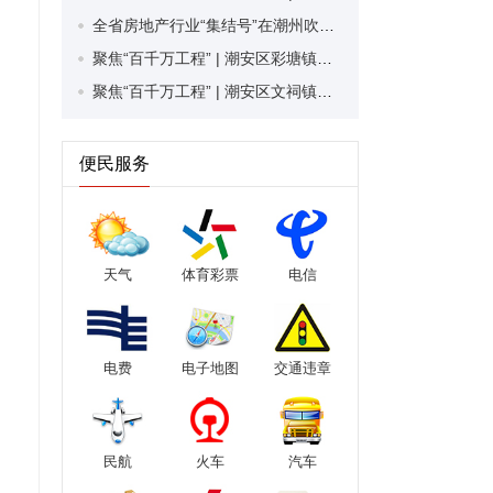
全省房地产行业“集结号”在潮州吹响！近300人齐聚助力广东房地产高质量发展
聚焦“百千万工程” | 潮安区彩塘镇华桥村：深耕清脏治乱“责任田” 奏响清拆美化“双重奏”
聚焦“百千万工程” | 潮安区文祠镇楠木翁村：“稻田认种认购”新模式撬动村集体经济发展
便民服务
天气
体育彩票
电信
电费
电子地图
交通违章
民航
火车
汽车