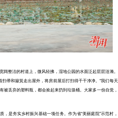
宽阔整洁的村道上，微风轻拂，湿地公园的水面泛起层层涟漪。
着扫帚和簸箕走出屋外，将房前屋后打扫得干干净净。“我们每天
有被丢弃的塑料瓶，都会捡起来扔到垃圾桶。大家多一份自觉，
质，是夯实乡村振兴基础一项任务。作为省“美丽庭院”示范村，