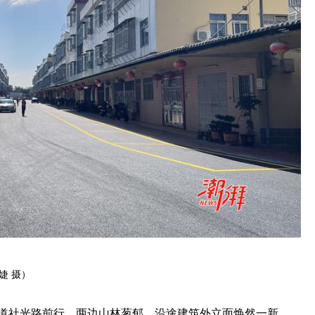
婕 摄
）
道社光路前行，两边山林葱郁，沿途建筑外立面焕然一新。