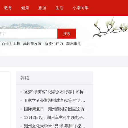
教育
健康
旅游
生活
小潮同学
搜索
百千万工程
高质量发展
新质生产力
潮州非遗
荐读
逐梦“绿美富” 记者乡村行⑳ | 湘桥区桥东街道六亩村：抓住产业发展“牛鼻子” 打造乡村振兴“金钥匙”
专家学者齐聚潮州建言献策 推进潮汕民间谜语收集编纂工作
国际康复日，潮州西湖公园里这场活动很暖心
12月2日起，潮州车主可申领电子行驶证！
潮州文化大学堂 “品‘潮’寻踪” | 探寻潮州茶产业高质量发展的“密码”