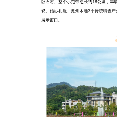
卧石村。整个示范带总长约18公里，串
瓷、婚纱礼服、潮州木雕3个传统特色产业
展示窗口。