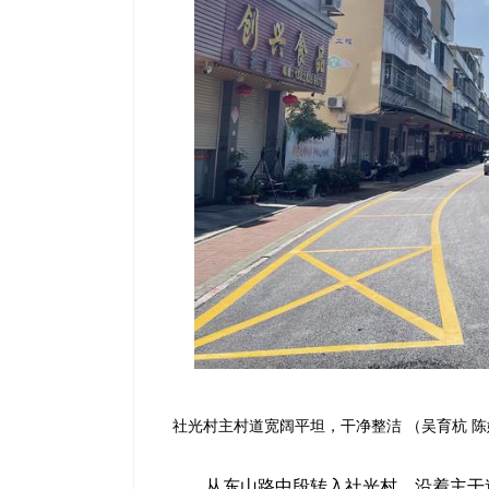
社光村主村道宽阔平坦，干净整洁 （吴育杭 陈
从东山路中段转入社光村，沿着主干