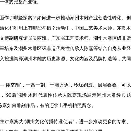
一体的完整产业链。
面作了哪些探索？如何进一步推动潮州木雕产业创造性转化、创
活化和利用上有哪些举措？活动中，中国工艺美术大师、东潮木
文博副研究馆员吴丽娥，广东省工艺美术师、潮州木雕区级非遗
辜培东及潮州木雕区级非遗代表性传承人陈嘉等结合自身从业经
入挖掘阐释潮州木雕的历史渊源、文化内涵及品牌打造等，共同
——‘镂空雕’，一凿一刻、千雕万琢，玲珑剔透、层层叠叠，可以
，“90后”潮州木雕代表性传承人陈嘉现场展示潮州木雕经典题
察陈嘉如何雕刻作品，有的还拿出手机拍照留念。
主讲嘉宾为“潮州文化传播特邀使者”，进一步推动更多的专家、