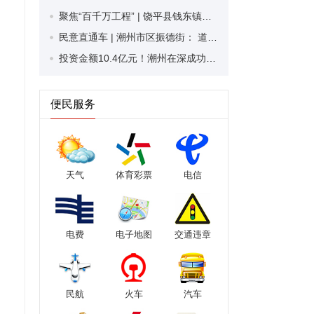
聚焦“百千万工程” | 饶平县钱东镇砚山村：擦亮和美“成色” 描绘幸福“底色”
民意直通车 | 潮州市区振德街： 道路施工大半年 居民通行很不便
投资金额10.4亿元！潮州在深成功签约9个项目
便民服务
天气
体育彩票
电信
电费
电子地图
交通违章
民航
火车
汽车