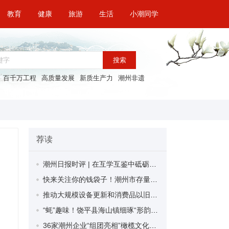
教育
健康
旅游
生活
小潮同学
搜索
百千万工程
高质量发展
新质生产力
潮州非遗
荐读
潮州日报时评 | 在互学互鉴中砥砺前行 在比学赶超中奋勇争先 更高水平更高质量推进实施“百千万工程”
快来关注你的钱袋子！潮州市存量住房公积金贷款利率2025年1月1日起下调
推动大规模设备更新和消费品以旧换新税收优惠政策指引——第一期
“蚝”趣味！饶平县海山镇细琢“形韵魂” 刷新海岛新风貌
36家潮州企业“组团亮相”橄榄文化周湾区展销活动，深潮协作助力潮州美食“出圈发展”