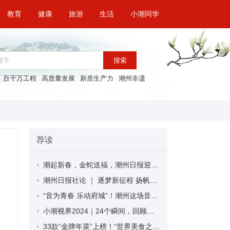
教育
健康
旅游
生活
小潮同学
搜索
百千万工程
高质量发展
新质生产力
潮州非遗
荐读
潮起新春，金蛇送福，潮州日报迎春特惠广告套餐来袭！
潮州日报社论 ｜ 逐梦新征程 扬帆再出发——2025年新年献词
“音为青春 乐动府城”！潮州这场音乐汇打造满满的新年仪式感
小潮视界2024｜24个瞬间，回顾我们一起走过的2024！
33款“金牌年菜”上榜！“世界美食之都”潮州金牌年菜系列评选活动结果揭晓