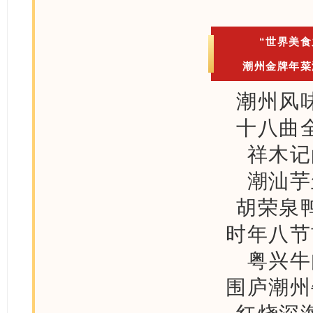
“世界美食
潮州金牌年菜
潮州风
十八曲
祥木记
潮汕芋
胡荣泉
时年八节
粤兴牛
围庐潮州