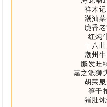
海龙潮
祥木记
潮汕菜
脆香老
红炖
十八曲
潮州牛
鹏发旺
嘉之派狮
胡荣泉
笋干
猪肚炖