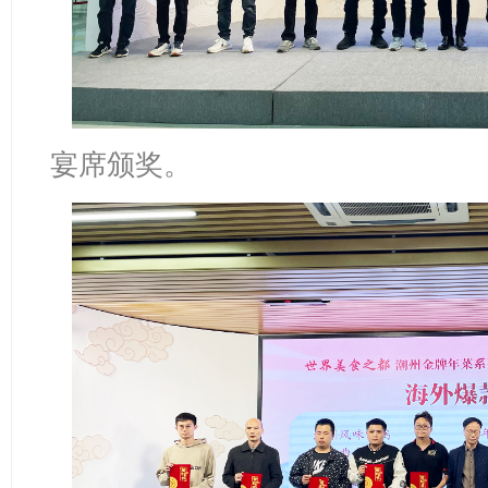
宴席颁奖。