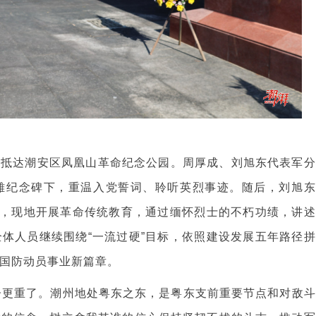
全抵达潮安区凤凰山革命纪念公园。周厚成、刘旭东代表军分
雄纪念碑下，重温入党誓词、聆听英烈事迹。随后，刘旭东
题，现地开展革命传统教育，通过缅怀烈士的不朽功绩，讲述
体人员继续围绕“一流过硬”目标，依照建设发展五年路径拼
国防动员事业新篇章。
子更重了。潮州地处粤东之东，是粤东支前重要节点和对敌斗