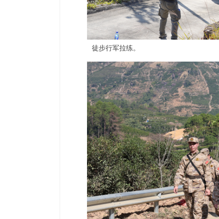
徒步行军拉练。