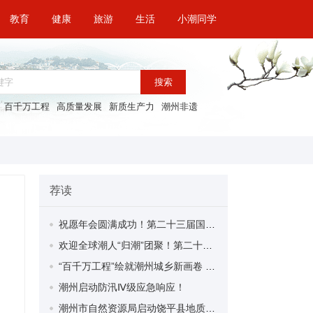
教育
健康
旅游
生活
小潮同学
搜索
百千万工程
高质量发展
新质生产力
潮州非遗
荐读
祝愿年会圆满成功！第二十三届国际潮团联谊年会举办时间敲定引发潮州各界人士热议
欢迎全球潮人“归潮”团聚！第二十三届国际潮团联谊年会11月28日至30日在潮州举行
“百千万工程”绘就潮州城乡新画卷 | “百千万工程”三年初见成效
潮州启动防汛Ⅳ级应急响应！
潮州市自然资源局启动饶平县地质灾害防御Ⅱ级响应