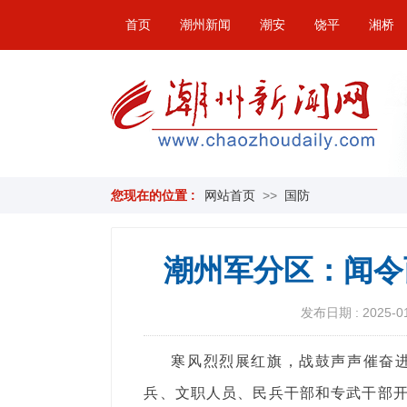
首页
潮州新闻
潮安
饶平
湘桥
您现在的位置 :
网站首页
>>
国防
潮州军分区：闻令
发布日期 : 2025-01-
寒风烈烈展红旗，战鼓声声催奋进
兵、文职人员、民兵干部和专武干部