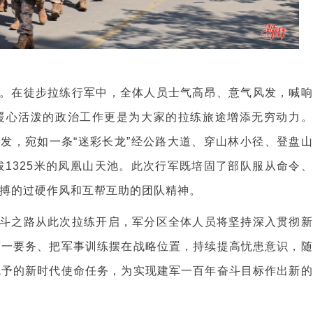
。在徒步拉练行军中，全体人员士气高昂、意气风发，喊响
暖心活泼的政治工作更是为大家的拉练旅途增添无穷动力。
出发，宛如一条“迷彩长龙”经公路大道、穿山林小径、登盘山
拔1325米的凤凰山天池。此次行军既培固了部队服从命令、
搏的过硬作风和互帮互助的团队精神。
斗之路从此次拉练开启，军分区全体人员将坚持深入贯彻新
第一要务、把军事训练摆在战略位置，持续提高忧患意识，随
赋予的新时代使命任务，为实现建军一百年奋斗目标作出新的