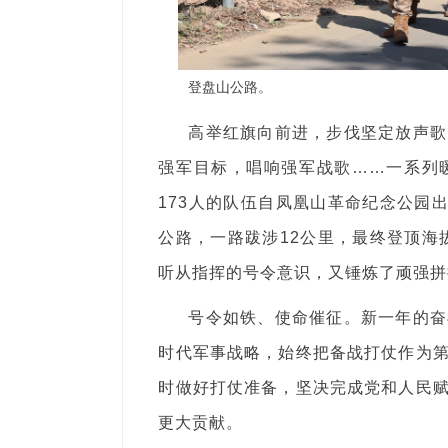
登盘山公路。
高举红旗向前进，步伐坚定放声歌
强军目标，唱响强军战歌……一系列
173人的队伍自凤凰山革命纪念公园
公路，一路跋涉12公里，最终登顶海
听从指挥的号令意识，又锤炼了顽强拼
号令如铁、使命催征。新一年的奋
时代军事战略，始终把备战打仗作为
时做好打仗准备，坚决完成党和人民
更大贡献。