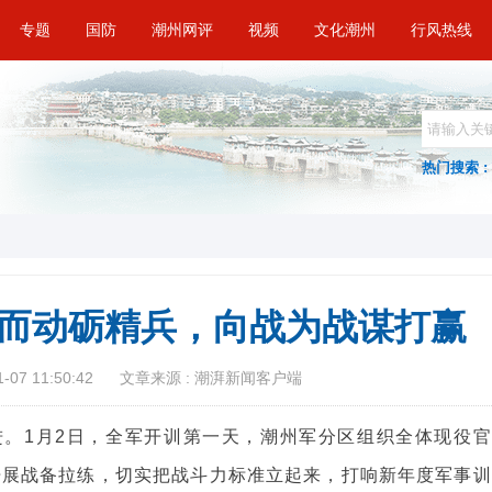
专题
国防
潮州网评
视频
文化潮州
行风热线
热门搜索 :
而动砺精兵，向战为战谋打赢
07 11:50:42
文章来源 : 潮湃新闻客户端
。1月2日，全军开训第一天，潮州军分区组织全体现役官
开展战备拉练，切实把战斗力标准立起来，打响新年度军事训