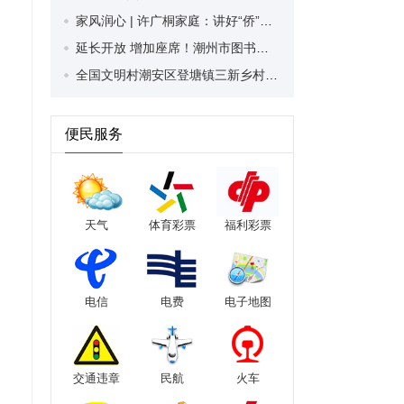
家风润心 | 许广桐家庭：讲好“侨”故事 书写好家风
延长开放 增加座席！潮州市图书馆开启暑期模式
全国文明村潮安区登塘镇三新乡村：以文明新风涵养乡村气质
便民服务
天气
体育彩票
福利彩票
电信
电费
电子地图
交通违章
民航
火车