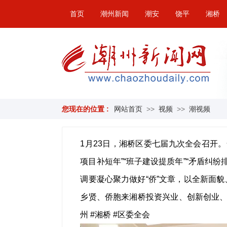
首页
潮州新闻
潮安
饶平
湘桥
您现在的位置 :
网站首页
>>
视频
>>
潮视频
1月23日，湘桥区委七届九次全会召开。
项目补短年”“班子建设提质年”“矛盾纠纷
调要凝心聚力做好“侨”文章，以全新面
乡贤、侨胞来湘桥投资兴业、创新创业、
州 #湘桥 #区委全会