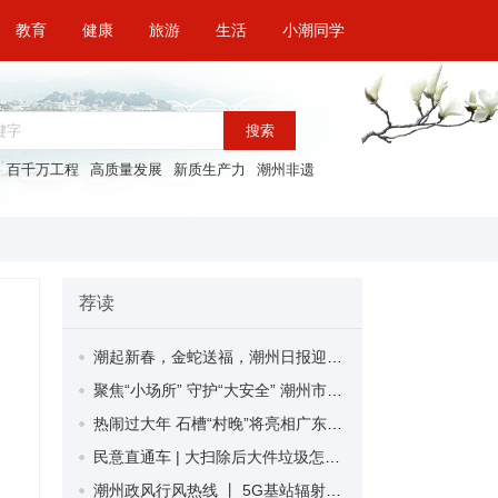
教育
健康
旅游
生活
小潮同学
搜索
百千万工程
高质量发展
新质生产力
潮州非遗
荐读
潮起新春，金蛇送福，潮州日报迎春特惠广告套餐来袭！
聚焦“小场所” 守护“大安全” 潮州市开展劳动密集型小微企业及工厂作坊综合治理工作
热闹过大年 石槽“村晚”将亮相广东卫视
民意直通车 | 大扫除后大件垃圾怎么处理？ 湘桥区9个大件垃圾临时收集点为市民解决难题
潮州政风行风热线 丨 5G基站辐射对人体健康有害吗？ 潮州市工业和信息化局为群众解答工业相关问题