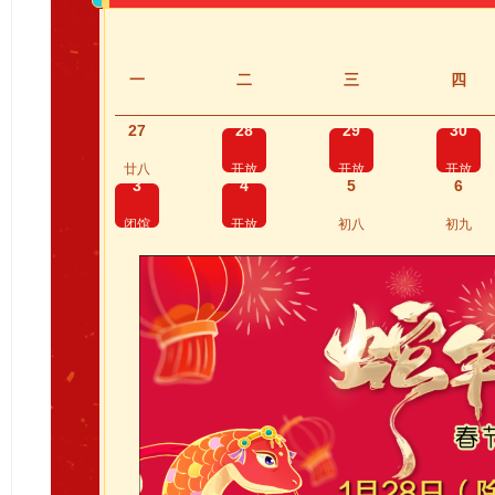
一
二
三
四
27
28
29
30
廿八
开放
开放
开放
3
4
5
6
闭馆
开放
初八
初九