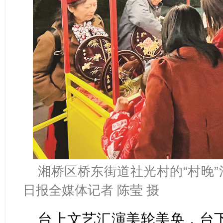
湘桥区桥东街道社光村的“村晚
日报全媒体记者 陈莹 摄
台上文艺汇演美轮美奂，台