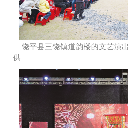
饶平县三饶镇道韵楼的文艺演出
供