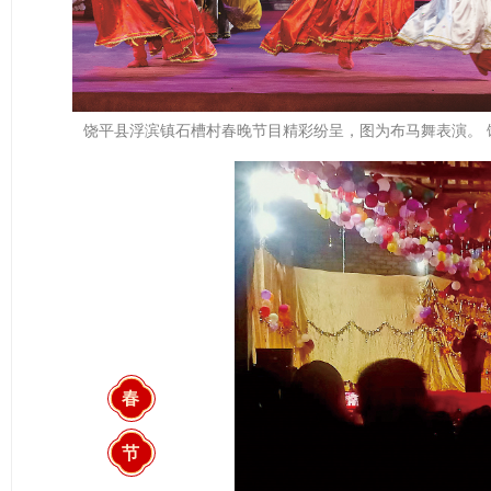
饶平县浮滨镇石槽村春晚节目精彩纷呈，图为布马舞表演。 
春
节