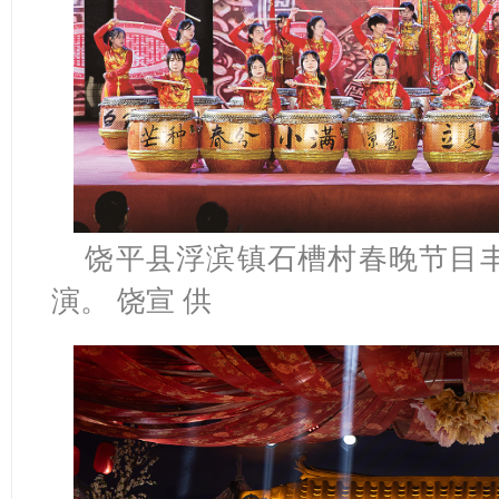
饶平县浮滨镇石槽村春晚节目
演。 饶宣 供