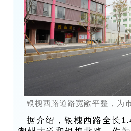
银槐西路道路宽敞平整，为
据介绍，银槐西路全长1.