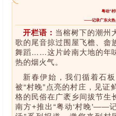
粤动“村
——记录广东火热
开栏语：
当榕树下的潮州
歌的尾音掠过围屋飞檐、畲
舞蹈……这片岭南大地的年
热的烟火气。
新春伊始，我们循着石板
被“村晚”点亮的村庄，见证
格的民俗在广袤乡间拔节生
南方+推出“粤动‘村晚’—