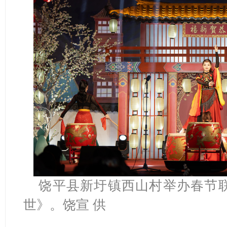
饶平县新圩镇西山村举办春节
世》。饶宣 供