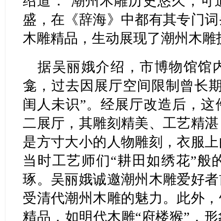
绍道：“潮州木雕历史悠久，可
盛，在《辞海》中都有其专门词
木雕精品，生动展现了潮州木雕
据吴丽娥介绍，市博物馆馆
龛，过去因展厅空间限制曾长期
闺人未识”。经展厅改造后，这
二展厅，其雕刻精美、工艺精湛
是方寸大小的人物雕刻，衣服上
当时工艺师们“耕田如绣花”般
琢。吴丽娥诚邀潮州木雕爱好者
受清代潮州木雕的魅力。此外，
精品，如明代木雕“府楼猴”，