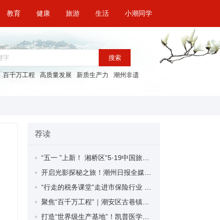
教育
健康
旅游
生活
小潮同学
搜索
百千万工程
高质量发展
新质生产力
潮州非遗
荐读
“五一 ”上新！ 湘桥区“5·19中国旅游日”系列活动邀您游古城，赏潮州！
开启光影探秘之旅！潮州日报全媒体小记者用镜头记录“童眼世界”
“行走的税务课堂”走进市保险行业 以定制化服务护航金融企业行稳致远
聚焦“百千万工程”｜潮安区古巷镇：企业聚力“绿美”行动 绘就生态发展新画卷
打造“世界级生产基地”！凯普医学科学园生产基地正式落成