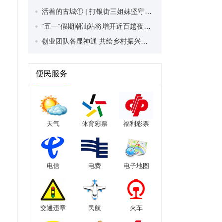
活着的古城① | 打银街三姐妹坚守与传承，敲出“银丝里的千年回响”
“五一”假期潮汕站将增开近百趟夜间高铁 预计到发旅客超55万人次
创业团队各显神通 共绘乡村振兴蓝图！2025年“创青春”广东“百千万工程”兴乡青年创业大赛潮州市赛决赛举行
便民服务
天气
体育彩票
福利彩票
电信
电费
电子地图
交通违章
民航
火车