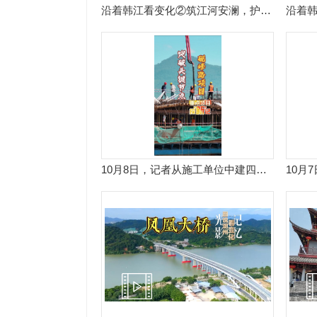
沿着韩江看变化②筑江河安澜，护秀水长清。#潮州#韩江#生态
10月8日，记者从施工单位中建四局了解到，砚峰路项目突破关键节点，北溪大桥连续梁首个"0号块"浇筑完成，标志着桥梁上部结构施工全面启动，为项目后续建设按下“加速键”。#重点项目#砚峰路