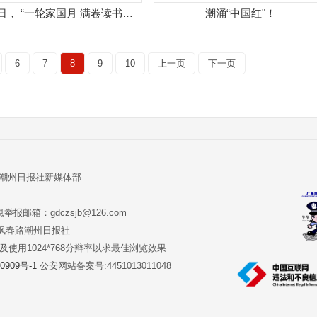
10月2日， “一轮家国月 满卷读书香”——庆国庆迎中秋暨“21天阅读挑战书”活动表彰会在市图书馆成功举办。
潮涌“中国红"！
6
7
8
9
10
上一页
下一页
:潮州日报社新媒体部
报邮箱：gdczsjb@126.com
:潮州市枫春路潮州日报社
版本及使用1024*768分辩率以求最佳浏览效果
0909号-1
公安网站备案号:4451013011048