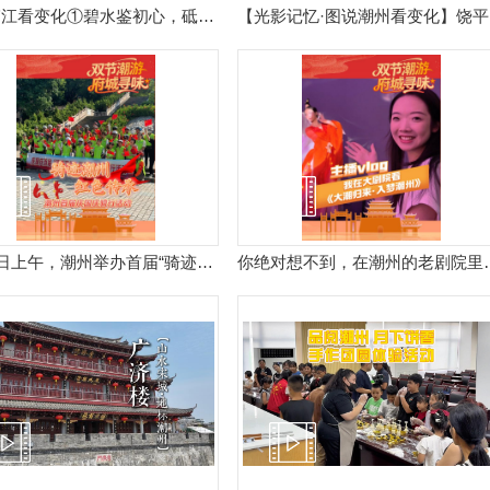
沿着韩江看变化①碧水鉴初心，砥砺守护母亲河的潮州实践。
【光影记忆·
10月7日上午，潮州举办首届“骑迹潮州 红色传承”骑行活动。
你绝对想不到，在潮州的老剧院里，居然藏