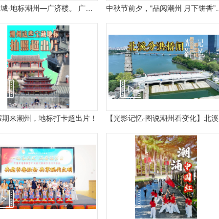
山水宋城·地标潮州—广济楼。 广济门城楼，俗称东门楼，历来为潮州城之城防、交通要隘，矗立于潮州古城墙的正中，与广济桥相互辉映。城楼始建于明洪武三年，距今已有六百多年的历史，1989年被列为广东省第三批省级重点文物保护单位。
中秋节前夕，“品阅潮州 月下饼香
假期来潮州，地标打卡超出片！
【光影记忆·图说潮