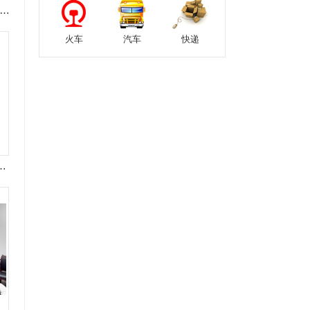
图说潮州看变化】饶平县城姑嫂桥公园项目位于县城黄冈大桥西北侧，占地面积约为4590㎡，目前已全面完工对外开放，成为广大人民群众休闲娱乐、锻炼身体的活动场所，进一步增强了群众的获得感和幸福感。
火车
汽车
快递
着一个能“走进去”的梦境！今天主播带大家穿越百年，入梦潮州！