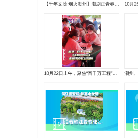
【千年文脉 烟火潮州】潮剧正青春②李长峰：观众的掌声就是对我最大的鼓励。
10月22日上午，聚焦“百千万工程”乡村服务活动在潮安区登塘镇举办。