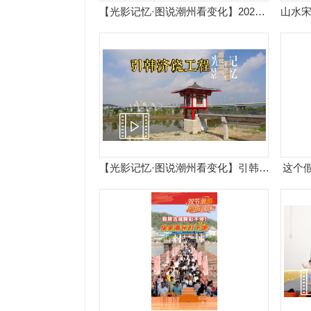
【光影记忆·图说潮州看变化】2020年10月12日，省道S232线市区段改线外环大桥及连接线道路新建工程（凤凰大桥项目全程）动工开建，2024年10月1日9时起，凤凰大桥正式通车，项目全长5.212公里。建成后大幅提高区域整体综合运输能力，加快潮州城市“东扩”的步伐。
【光影记忆·图说潮州看变化】引韩济饶供水工程是潮州市为解决饶平县水资源紧缺问题建设的跨流域调水工程。工程于2017年5月正式动工，2022年7月正式通水，输水线路总长36.7公里。工程从韩江潮州供水枢纽库区取水，经输水管道和隧洞向潮州港经济开发区、闽粤经济合作区及黄冈、钱东、海山、汫洲、大埕等镇供水，满足饶平县62万人口饮水需求。
这个