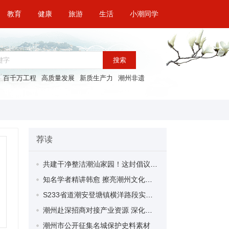
教育
健康
旅游
生活
小潮同学
搜索
百千万工程
高质量发展
新质生产力
潮州非遗
荐读
共建干净整洁潮汕家园！这封倡议书请查收→
知名学者精讲韩愈 擦亮潮州文化名片！“潮脉赓新”潮州文化大学堂首场活动成功举办
S233省道潮安登塘镇横洋路段实施交通管制 大中型车辆9月30日前禁行
潮州赴深招商对接产业资源 深化深潮产业协作 引导潮商回乡兴业
潮州市公开征集名城保护史料素材