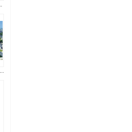
”手作团圆体验活动在潮州市图书馆举行。
州看变化】北溪分洪桥闸重建工程于2022年10月正式开工，主体工程于2024年4月底全面完工，主要承担灌溉、发电、泄洪及两岸交通沟通功能。工程概算总投资1.58亿元，最大分洪流量1300m³/s。桥闸配套交通桥、机动车道、人行道，新建风雨廊桥贯通两岸碧道。