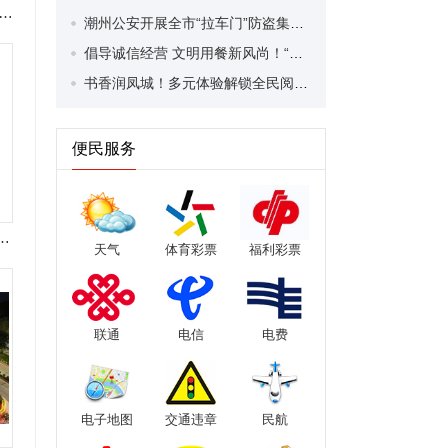
日，“潮爱出发·囍相逢”2025年潮州市集体婚礼活动举行。#潮州#集体婚礼
潮州公安开展全市“拉车门”防盗集中统一行动 切实守护群众车辆财产安全
倡导诚信经营 文明用餐新风尚！“行走的金山书院·文明新风镇街行”主题活动举行
书香润凤城！多元体验解锁全民阅读新乐趣
便民服务
市文明根基 推进中国式现代化潮州实践。
天气
体育彩票
福利彩票
联通
电信
电费
电子地图
交通违章
民航