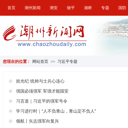
首页
潮州新闻
潮安
饶平
湘桥
专题
国防
您现在的位置 :
网站首页
>>
习近平专题
拾光纪·统帅与士兵心连心
强国必须强军 军强才能国安
习言道｜习近平的强军号令
学习进行时｜“人不负青山，青山定不负人”
领航丨矢志强军向复兴