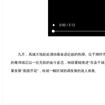
九月，凤城大地处处涌动着奋进赶超的热潮。位于潮州
的庵埠镇正以一往无前的奋斗姿态，响鼓重槌推进“百县千镇
量发展“面面开花”，绘就一幅区域协调发展的迷人画卷。