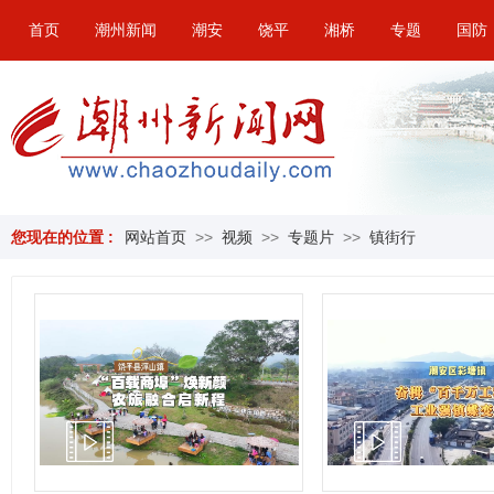
首页
潮州新闻
潮安
饶平
湘桥
专题
国防
您现在的位置 :
网站首页
>>
视频
>>
专题片
>>
镇街行