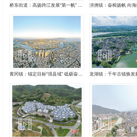
桥东街道：高扬跨江发展“第一帆” 打造商住文旅“核心区”
黄冈镇：锚定目标“强县域” 砥砺奋进“冲刺跑”