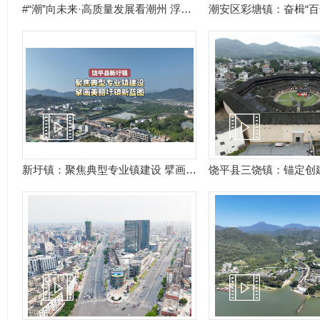
#“潮”向未来·高质量发展看潮州 浮山镇地处饶平地域中心，素有“百载商埠”之称。自“百千万工程”实施以来，浮山镇立足“绿色低碳”特色镇发展定位，在美丽圩镇建设、特色产业发展、绿美生态建设等方面精心谋划，探索出一条具有浮山特色的“镇”兴之路。
新圩镇：聚焦典型专业镇建设 擘画美丽圩镇新蓝图